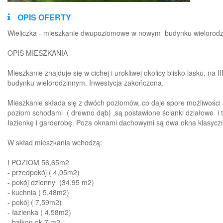
OPIS OFERTY
Wieliczka - mieszkanie dwupoziomowe w nowym budynku wielorod
OPIS MIESZKANIA
Mieszkanie znajduje się w cichej i urokliwej okolicy blisko lasku, na 
budynku wielorodzinnym. Inwestycja zakończona.
Mieszkanie składa się z dwóch poziomów, co daje spore możliwości 
poziom schodami ( drewno dąb) ,są postawione ścianki działowe i
łazienkę i garderobę. Poza oknami dachowymi są dwa okna klasycz
W skład mieszkania wchodzą:
I POZIOM 56,65m2
- przedpokój ( 4,05m2)
- pokój dzienny (34,95 m2)
- kuchnia ( 5,48m2)
- pokój ( 7,59m2)
- łazienka ( 4,58m2)
- balkon ok 7 m2