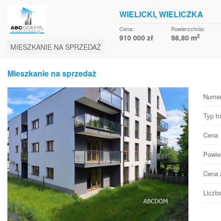
WIELICKI, WIELICZKA
Cena:
Powierzchnia:
2
910 000 zł
98,80 m
MIESZKANIE NA SPRZEDAŻ
Mieszkanie na sprzedaż
Numer
Typ tr
Cena
Powie
Cena 
Liczb