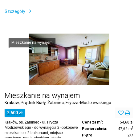
Szczegóły
Mieszkanie na wynajem
Mieszkanie na wynajem
Kraków, Prądnik Biały, Żabiniec, Frycza-Modrzewskiego
2 600 zł
2
Kraków, os. Żabiniec - ul. Frycza
Cena za m
:
54,60 zł
Modrzewskiego - do wynajęcia 2 -pokojowe
2
Powierzchnia:
47,62 m
mieszkanie z 2 balkonami, miejsce
Piętro:
2/7
garażowe pod budynkiem, winda.