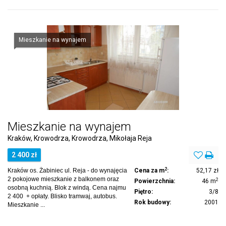
Mieszkanie na wynajem
Mieszkanie na wynajem
Kraków, Krowodrza, Krowodrza, Mikołaja Reja
2 400 zł
2
Kraków os. Żabiniec ul. Reja - do wynajęcia
Cena za m
:
52,17 zł
2 pokojowe mieszkanie z balkonem oraz
2
Powierzchnia:
46 m
osobną kuchnią. Blok z windą. Cena najmu
Piętro:
3/8
2 400 + opłaty. Blisko tramwaj, autobus.
Rok budowy:
2001
Mieszkanie ...