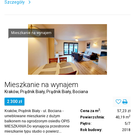
Szczegóły
Mieszkanie na wynajem
Mieszkanie na wynajem
Kraków, Prądnik Biały, Prądnik Biały, Bociana
2 300 zł
2
Kraków, Prądnik Biały - ul. Bociana -
Cena za m
:
57,23 zł
umeblowane mieszkanie z dużym
2
Powierzchnia:
40,19 m
balkonem na ogrodzonym osiedlu OPIS
Piętro:
5/7
MIESZKANIA Do wynajęcia przestronne
Rok budowy:
2018
mieszkanie typu studio o powierz...