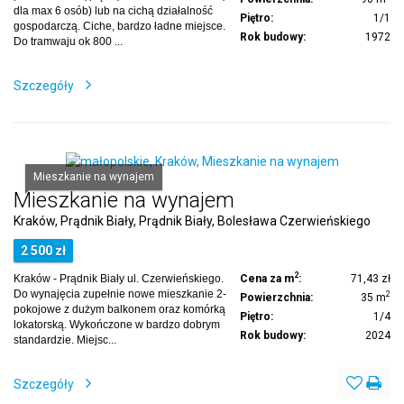
dla max 6 osób) lub na cichą działalność
Piętro:
1/1
gospodarczą. Ciche, bardzo ładne miejsce.
Rok budowy:
1972
Do tramwaju ok 800 ...
Szczegóły
Mieszkanie na wynajem
Mieszkanie na wynajem
Kraków, Prądnik Biały, Prądnik Biały, Bolesława Czerwieńskiego
2 500 zł
2
Kraków - Prądnik Biały ul. Czerwieńskiego.
Cena za m
:
71,43 zł
Do wynajęcia zupełnie nowe mieszkanie 2-
2
Powierzchnia:
35 m
pokojowe z dużym balkonem oraz komórką
Piętro:
1/4
lokatorską. Wykończone w bardzo dobrym
Rok budowy:
2024
standardzie. Miejsc...
Szczegóły