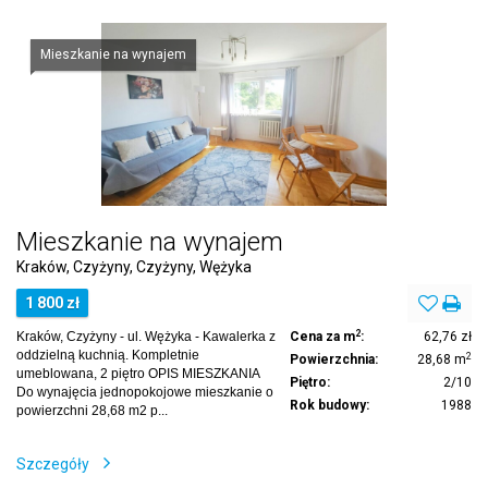
Mieszkanie na wynajem
Mieszkanie na wynajem
Kraków, Czyżyny, Czyżyny, Wężyka
1 800 zł
2
Kraków, Czyżyny - ul. Wężyka - Kawalerka z
Cena za m
:
62,76 zł
oddzielną kuchnią. Kompletnie
2
Powierzchnia:
28,68 m
umeblowana, 2 piętro OPIS MIESZKANIA
Piętro:
2/10
Do wynajęcia jednopokojowe mieszkanie o
Rok budowy:
1988
powierzchni 28,68 m2 p...
Szczegóły