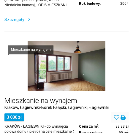
Rok budowy:
2004
Niedaleko tramwaj, OPIS MIESZKANI...
Szczegóły
Mieszkanie na wynajem
Mieszkanie na wynajem
Kraków, Łagiewniki-Borek Fałęcki, Łagiewniki, Łagiewniki
3 000 zł
2
KRAKÓW - ŁAGIEWNIKI - do wynajęcia
Cena za m
:
33,33 zł
połowa domu ( piętro) na cele mieszkalne (
2
Powierzchnia:
90 m