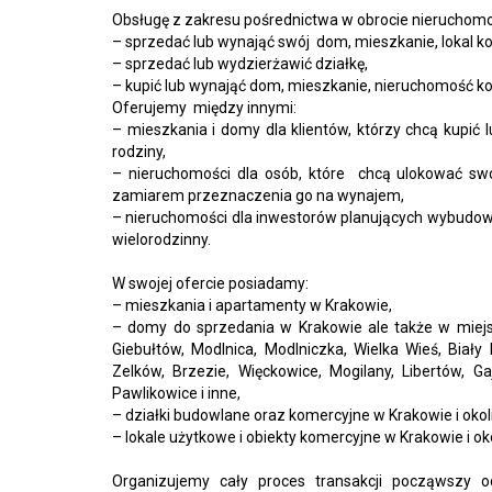
Obsługę z zakresu pośrednictwa w obrocie nieruchomoś
– sprzedać lub wynająć swój dom, mieszkanie, lokal ko
– sprzedać lub wydzierżawić działkę,
– kupić lub wynająć dom, mieszkanie, nieruchomość ko
Oferujemy między innymi:
– mieszkania i domy dla klientów, którzy chcą kupić
rodziny,
– nieruchomości dla osób, które chcą ulokować swo
zamiarem przeznaczenia go na wynajem,
– nieruchomości dla inwestorów planujących wybudow
wielorodzinny.
W swojej ofercie posiadamy:
– mieszkania i apartamenty w Krakowie,
– domy do sprzedania w Krakowie ale także w miejsco
Giebułtów, Modlnica, Modlniczka, Wielka Wieś, Biały
Zelków, Brzezie, Więckowice, Mogilany, Libertów, Ga
Pawlikowice i inne,
– działki budowlane oraz komercyjne w Krakowie i okol
– lokale użytkowe i obiekty komercyjne w Krakowie i ok
Organizujemy cały proces transakcji począwszy od