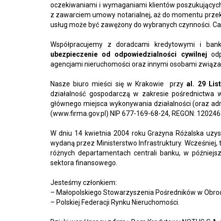
oczekiwaniami i wymaganiami klientów poszukującyc
z zawarciem umowy notarialnej, aż do momentu przeka
usług może być zawężony do wybranych czynności. Cał
Współpracujemy z doradcami kredytowymi i bank
ubezpieczenie od odpowiedzialności cywilnej
odp
agencjami nieruchomości oraz innymi osobami związa
Nasze biuro mieści się w Krakowie przy
al. 29 Lis
działalność gospodarczą w zakresie pośrednictwa
głównego miejsca wykonywania działalności (oraz adr
(www.firma.gov.pl) NIP 677-169-68-24, REGON: 1202462
W dniu 14 kwietnia 2004 roku Grażyna Różalska uzy
wydaną przez Ministerstwo Infrastruktury. Wcześniej,
różnych departamentach centrali banku, w późniejs
sektora finansowego.
Jesteśmy członkiem:
– Małopolskiego Stowarzyszenia Pośredników w Obro
– Polskiej Federacji Rynku Nieruchomości.