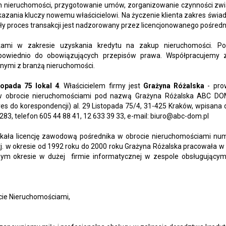
h nieruchomości, przygotowanie umów, zorganizowanie czynności zw
zania kluczy nowemu właścicielowi. Na życzenie klienta zakres świa
y proces transakcji jest nadzorowany przez licencjonowanego pośredn
ami w zakresie uzyskania kredytu na zakup nieruchomości. P
owiednio do obowiązujących przepisów prawa. Współpracujemy 
nymi z branżą nieruchomości.
topada 75 lokal 4
. Właścicielem firmy jest
Grażyna Różalska
- pro
 w obrocie nieruchomościami pod nazwą Grażyna Różalska ABC DO
es do korespondencji) al. 29 Listopada 75/4, 31-425 Kraków, wpisana
83, telefon 605 44 88 41, 12 633 39 33, e-mail: biuro@abc-dom.pl
skała licencję zawodową pośrednika w obrocie nieruchomościami nu
 tj. w okresie od 1992 roku do 2000 roku Grażyna Różalska pracowała 
zym okresie w dużej firmie informatycznej w zespole obsługującym
cie Nieruchomościami,