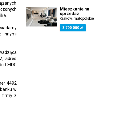
iązanych
Mieszkanie na
dczonych
sprzedaż
ika.
Kraków, małopolskie
osiadamy
3 700 000 zł
z innymi
wadząca
M, adres
 do CEIDG
mer 4492
w banku w
 firmy z