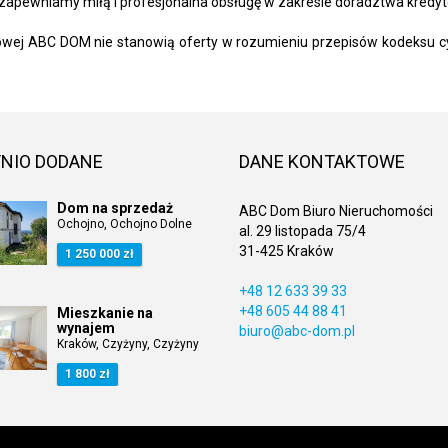
zapewniamy miłą i profesjonalna obsługę w zakresie doradztwa kredy
towej ABC DOM nie stanowią oferty w rozumieniu przepisów kodeksu c
NIO DODANE
DANE KONTAKTOWE
Dom na sprzedaż
ABC Dom Biuro Nieruchomości
Ochojno, Ochojno Dolne
al. 29 listopada 75/4
31-425 Kraków
1 250 000 zł
+48 12 633 39 33
+48 605 44 88 41
Mieszkanie na
wynajem
biuro@abc-dom.pl
Kraków, Czyżyny, Czyżyny
1 800 zł