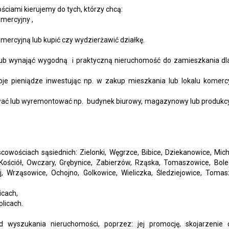
ciami kierujemy do tych, którzy chcą:
mercyjny ,
mercyjną lub kupić czy wydzierżawić działkę.
 lub wynająć wygodną i praktyczną nieruchomość do zamieszkania dla 
je pieniądze inwestując np. w zakup mieszkania lub lokalu komerc
ać lub wyremontować np. budynek biurowy, magazynowy lub produkcyj
wościach sąsiednich: Zielonki, Węgrzce, Bibice, Dziekanowice, Mich
 Kościół, Owczary, Grębynice, Zabierzów, Rząska, Tomaszowice, Bole
j, Wrząsowice, Ochojno, Golkowice, Wieliczka, Śledziejowice, Tomas
icach,
olicach.
 wyszukania nieruchomości, poprzez: jej promocję, skojarzenie 