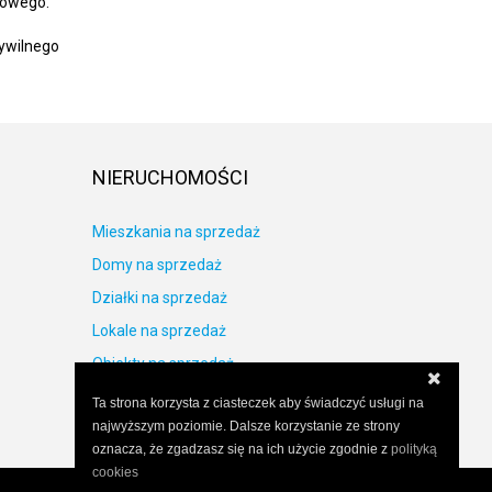
towego.
ywilnego
NIERUCHOMOŚCI
Mieszkania na sprzedaż
Domy na sprzedaż
Działki na sprzedaż
Lokale na sprzedaż
Obiekty na sprzedaż
Ta strona korzysta z ciasteczek aby świadczyć usługi na
najwyższym poziomie. Dalsze korzystanie ze strony
oznacza, że zgadzasz się na ich użycie zgodnie z
polityką
cookies