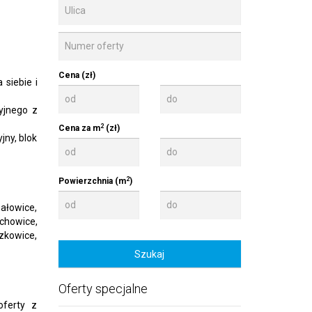
Cena (zł)
siebie i
yjnego z
2
Cena za m
(zł)
ny, blok
2
Powierzchnia (m
)
ałowice,
chowice,
zkowice,
Oferty specjalne
oferty z