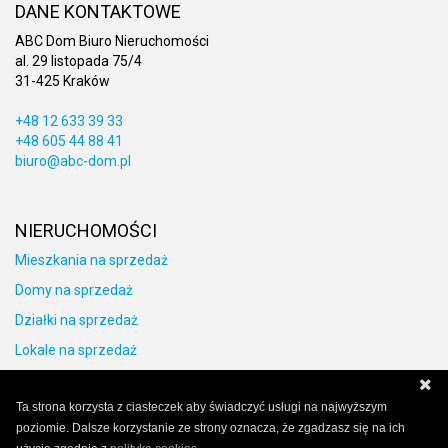
DANE KONTAKTOWE
ABC Dom Biuro Nieruchomości
al. 29 listopada 75/4
31-425 Kraków
+48 12 633 39 33
+48 605 44 88 41
biuro@abc-dom.pl
NIERUCHOMOŚCI
Mieszkania na sprzedaż
Domy na sprzedaż
Działki na sprzedaż
Lokale na sprzedaż
Obiekty na sprzedaż
Ta strona korzysta z ciasteczek aby świadczyć usługi na najwyższym
poziomie. Dalsze korzystanie ze strony oznacza, że zgadzasz się na ich
OSTATNIO OGLĄDANE