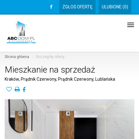
ZGŁOŚ OFERTĘ
ULUBIONE (
0
)
Tog
navi
Strona główna
Szczegóły oferty
Mieszkanie na sprzedaż
Kraków, Prądnik Czerwony, Prądnik Czerwony, Lublańska