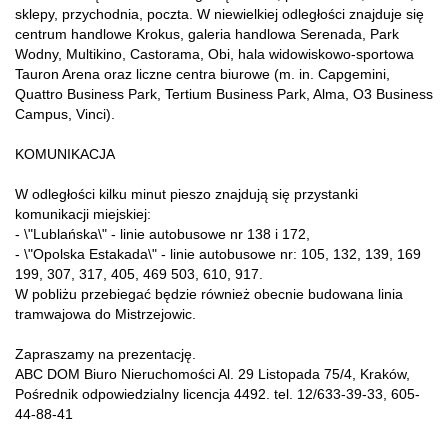
sklepy, przychodnia, poczta. W niewielkiej odległości znajduje się
centrum handlowe Krokus, galeria handlowa Serenada, Park
Wodny, Multikino, Castorama, Obi, hala widowiskowo-sportowa
Tauron Arena oraz liczne centra biurowe (m. in. Capgemini,
Quattro Business Park, Tertium Business Park, Alma, O3 Business
Campus, Vinci).
KOMUNIKACJA
W odległości kilku minut pieszo znajdują się przystanki
komunikacji miejskiej:
- \"Lublańska\" - linie autobusowe nr 138 i 172,
- \"Opolska Estakada\" - linie autobusowe nr: 105, 132, 139, 169
199, 307, 317, 405, 469 503, 610, 917.
W pobliżu przebiegać będzie również obecnie budowana linia
tramwajowa do Mistrzejowic.
Zapraszamy na prezentację.
ABC DOM Biuro Nieruchomości Al. 29 Listopada 75/4, Kraków,
Pośrednik odpowiedzialny licencja 4492. tel. 12/633-39-33, 605-
44-88-41