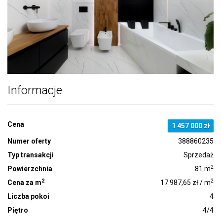
Informacje
Cena
1 457 000 zł
Numer oferty
388860235
Typ transakcji
Sprzedaż
2
Powierzchnia
81 m
2
2
Cena za m
17 987,65 zł / m
Liczba pokoi
4
Piętro
4/4