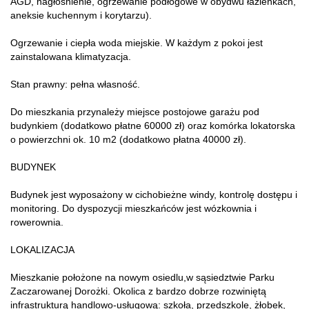
AGD, nagłośnienie, ogrzewanie podłogowe w obydwu łazienkach,
aneksie kuchennym i korytarzu).
Ogrzewanie i ciepła woda miejskie. W każdym z pokoi jest
zainstalowana klimatyzacja.
Stan prawny: pełna własność.
Do mieszkania przynależy miejsce postojowe garażu pod
budynkiem (dodatkowo płatne 60000 zł) oraz komórka lokatorska
o powierzchni ok. 10 m2 (dodatkowo płatna 40000 zł).
BUDYNEK
Budynek jest wyposażony w cichobieżne windy, kontrolę dostępu i
monitoring. Do dyspozycji mieszkańców jest wózkownia i
rowerownia.
LOKALIZACJA
Mieszkanie położone na nowym osiedlu,w sąsiedztwie Parku
Zaczarowanej Dorożki. Okolica z bardzo dobrze rozwiniętą
infrastrukturą handlowo-usługową: szkoła, przedszkole, żłobek,