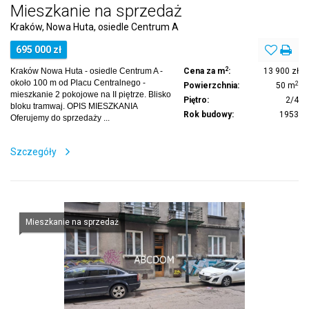
Mieszkanie na sprzedaż
Kraków, Nowa Huta, osiedle Centrum A
695 000 zł
2
Kraków Nowa Huta - osiedle Centrum A -
Cena za m
:
13 900 zł
około 100 m od Placu Centralnego -
2
Powierzchnia:
50 m
mieszkanie 2 pokojowe na II piętrze. Blisko
Piętro:
2/4
bloku tramwaj. OPIS MIESZKANIA
Rok budowy:
1953
Oferujemy do sprzedaży ...
Szczegóły
Mieszkanie na sprzedaż