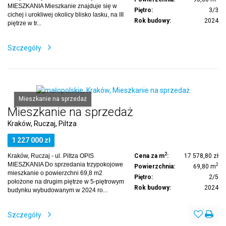
MIESZKANIA Mieszkanie znajduje się w
Piętro:
3/3
cichej i urokliwej okolicy blisko lasku, na III
Rok budowy:
2024
piętrze w tr...
Szczegóły
Mieszkanie na sprzedaż
Mieszkanie na sprzedaż
Kraków, Ruczaj, Piltza
1 227 000 zł
2
Kraków, Ruczaj - ul. Piltza OPIS
Cena za m
:
17 578,80 zł
MIESZKANIA Do sprzedania trzypokojowe
2
Powierzchnia:
69,80 m
mieszkanie o powierzchni 69,8 m2
Piętro:
2/5
położone na drugim piętrze w 5-piętrowym
Rok budowy:
2024
budynku wybudowanym w 2024 ro...
Szczegóły