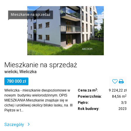
Mieszkanie na sprzedaż
Mieszkanie na sprzedaż
wielicki, Wieliczka
780 000 zł
2
Wieliczka - mieszkanie dwupoziomowe w
Cena za m
:
9 224,22 zł
nowym budynku wielorodzinnym. OPIS
2
Powierzchnia:
84,56 m
MIESZKANIA Mieszkanie znajduje się w
Piętro:
3/3
cichej i urokliwej okolicy blisko lasku, na III
Rok budowy:
2023
Piętrze w t...
Szczegóły