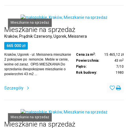
Mieszkanie na sprzedaż
Mieszkanie na sprzedaż
Kraków, Prądnik Czerwony, Ugorek, Meissnera
665 000 zł
2
Kraków, Ugorek - ul. Meissnera mieszkanie
Cena za m
:
15 465,12 zł
2 pokojowe po remoncie. Meble w cenie,
2
Powierzchnia:
43 m
wolne od zaraz. OPIS MIESZKANIA Do
Piętro:
7/10
sprzedania dwupokojowe mieszkanie o
Rok budowy:
1980
powierzchni 43 m2 ...
Szczegóły
Mieszkanie na sprzedaż
Mieszkanie na sprzedaż