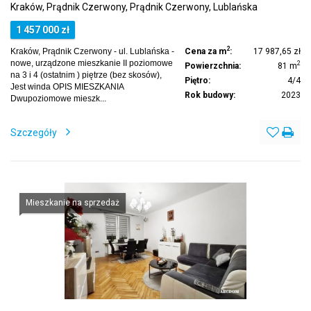
Kraków, Prądnik Czerwony, Prądnik Czerwony, Lublańska
1 457 000 zł
2
Kraków, Prądnik Czerwony - ul. Lublańska -
Cena za m
:
17 987,65 zł
nowe, urządzone mieszkanie II poziomowe
2
Powierzchnia:
81 m
na 3 i 4 (ostatnim ) piętrze (bez skosów),
Piętro:
4/4
Jest winda OPIS MIESZKANIA
Rok budowy:
2023
Dwupoziomowe mieszk...
Szczegóły
Mieszkanie na sprzedaż