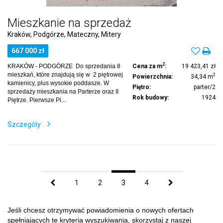
Mieszkanie na sprzedaż
Kraków, Podgórze, Mateczny, Mitery
667 000 zł
2
KRAKÓW - PODGÓRZE Do sprzedania 8
Cena za m
:
19 423,41 zł
mieszkań, które znajdują się w 2 piętrowej
2
Powierzchnia:
34,34 m
kamienicy, plus wysokie poddasze. W
Piętro:
parter/2
sprzedaży mieszkania na Parterze oraz II
Rok budowy:
1924
Piętrze. Pierwsze Pi...
Szczegóły
1
2
3
4
Jeśli chcesz otrzymywać powiadomienia o nowych ofertach
spełniających te kryteria wyszukiwania, skorzystaj z naszej