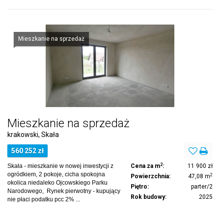
Mieszkanie na sprzedaż
Mieszkanie na sprzedaż
krakowski, Skała
560 252 zł
2
Skała - mieszkanie w nowej inwestycji z
Cena za m
:
11 900 zł
ogródkiem, 2 pokoje, cicha spokojna
2
Powierzchnia:
47,08 m
okolica niedaleko Ojcowskiego Parku
Piętro:
parter/2
Narodowego, Rynek pierwotny - kupujący
Rok budowy:
2025
nie płaci podatku pcc 2% ...