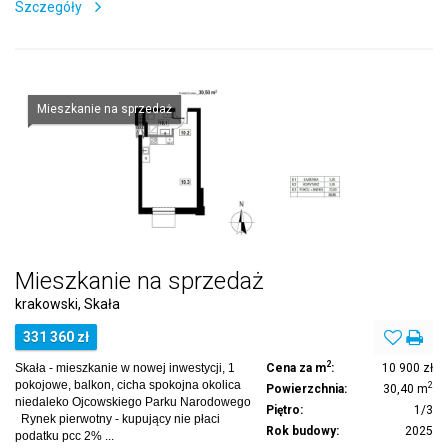
Szczegóły
Mieszkanie na sprzedaż
Mieszkanie na sprzedaż
krakowski, Skała
331 360 zł
2
Skała - mieszkanie w nowej inwestycji, 1
Cena za m
:
10 900 zł
pokojowe, balkon, cicha spokojna okolica
2
Powierzchnia:
30,40 m
niedaleko Ojcowskiego Parku Narodowego
Piętro:
1/3
Rynek pierwotny - kupujący nie płaci
Rok budowy:
2025
podatku pcc 2% ...