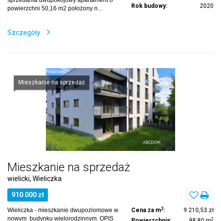
Rok budowy:
2020
powierzchni 50,16 m2 położony n...
Szczegóły
Mieszkanie na sprzedaż
Mieszkanie na sprzedaż
wielicki, Wieliczka
910 000 zł
2
Wieliczka - mieszkanie dwupoziomowe w
Cena za m
:
9 210,53 zł
nowym budynku wielorodzinnym. OPIS
2
Powierzchnia:
98,80 m